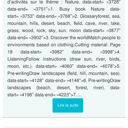
d’activités sur le thème : Nature. data-start= »3728″
data-end= »3751″>1. Busy book Nature data-
start= »3753″ data-end= »3768″>2. Glossaryforest, sea,
mountain, hills, desert, beach, field, cave, river, lake,
grass, wood, rock, sky, sun, moon data-start= »3877″
data-end= »3902″>3. Discover the worldMatch people to
environments based on clothing.Cutting material: Page
18 data-start= »3982″ data-end= »3998″>4.
ListeningFollow instructions (draw sun, river, birds,
moon, etc.). data-start= »4060″ data-end= »4078″>5.
Pre-writingDraw landscapes (field, hill, mountain, sea).
data-start= »4128″ data-end= »4146″>6. Pre-writingDraw
landscapes (beach, desert, forest, river). data-
start= »4198″ data-end= »4223″>7….
Lire la suite