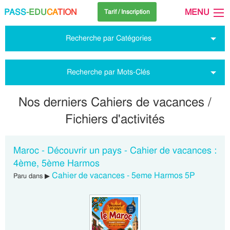
PASS
-EDU
CA
TION
MENU
Tarif / Inscription
Recherche par Catégories
Recherche par Mots-Clés
Nos derniers Cahiers de vacances /
Fichiers d'activités
Maroc - Découvrir un pays - Cahier de vacances :
4ème, 5ème Harmos
Cahier de vacances - 5eme Harmos 5P
Paru dans ▶