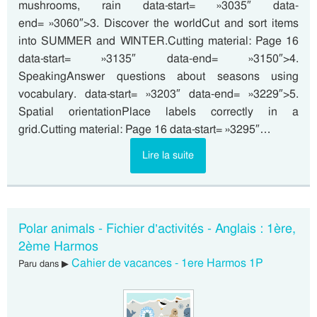
mushrooms, rain data-start= »3035″ data-
end= »3060″>3. Discover the worldCut and sort items
into SUMMER and WINTER.Cutting material: Page 16
data-start= »3135″ data-end= »3150″>4.
SpeakingAnswer questions about seasons using
vocabulary. data-start= »3203″ data-end= »3229″>5.
Spatial orientationPlace labels correctly in a
grid.Cutting material: Page 16 data-start= »3295″…
Lire la suite
Polar animals - Fichier d’activités - Anglais : 1ère,
2ème Harmos
Cahier de vacances - 1ere Harmos 1P
Paru dans ▶