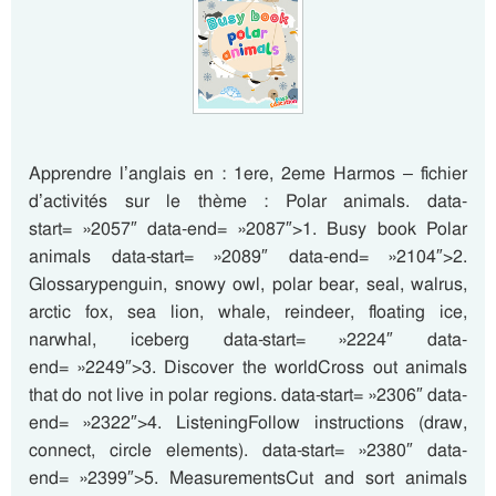
Apprendre l’anglais en : 1ere, 2eme Harmos – fichier
d’activités sur le thème : Polar animals. data-
start= »2057″ data-end= »2087″>1. Busy book Polar
animals data-start= »2089″ data-end= »2104″>2.
Glossarypenguin, snowy owl, polar bear, seal, walrus,
arctic fox, sea lion, whale, reindeer, floating ice,
narwhal, iceberg data-start= »2224″ data-
end= »2249″>3. Discover the worldCross out animals
that do not live in polar regions. data-start= »2306″ data-
end= »2322″>4. ListeningFollow instructions (draw,
connect, circle elements). data-start= »2380″ data-
end= »2399″>5. MeasurementsCut and sort animals