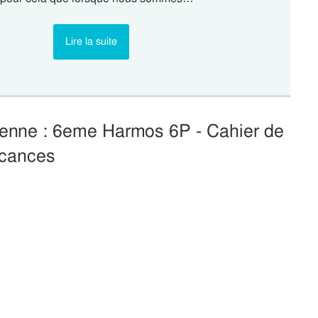
Lire la suite
ienne : 6eme Harmos 6P - Cahier de
cances