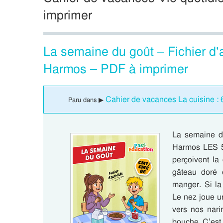
imprimer
La semaine du goût – Fichier d’
Harmos – PDF à imprimer
Cahier de vacances La cuisine 
Paru dans ▶
La semaine du
Harmos LES 5
perçoivent la 
gâteau doré 
manger. Si la
Le nez joue u
vers nos nari
bouche. C’est