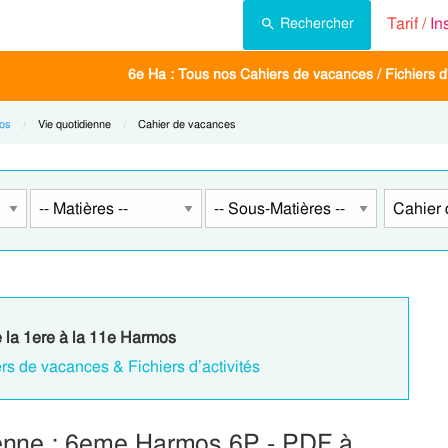
Tarif /
In
Rechercher
6e Ha : Tous nos Cahiers de vacances / Fichiers d'
os
Current:
Vie quotidienne
Current:
Cahier de vacances
e la 1ere à la 11e Harmos
rs de vacances & Fichiers d’activités
ienne : 6eme Harmos 6P - PDF à