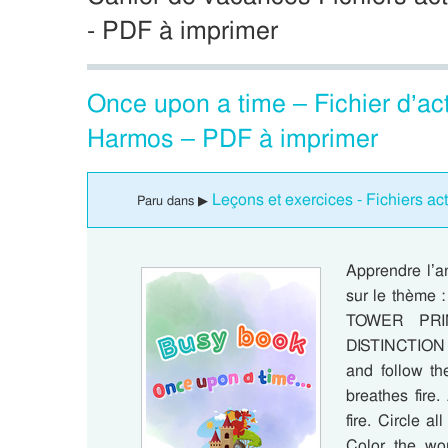
- PDF à imprimer
Once upon a time – Fichier d’ac
Harmos – PDF à imprimer
Leçons et exercices - Fichiers a
Paru dans ▶
Apprendre l’a
sur le thèm
TOWER PR
DISTINCTION 
and follow th
breathes fire
fire. Circle 
Color the w