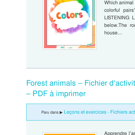
Which animal 
colorful pai
LISTENING Lis
below.The ro
house…
Forest animals – Fichier d’acti
– PDF à imprimer
Leçons et exercices - Fichiers a
Paru dans ▶
Apprendre l’a