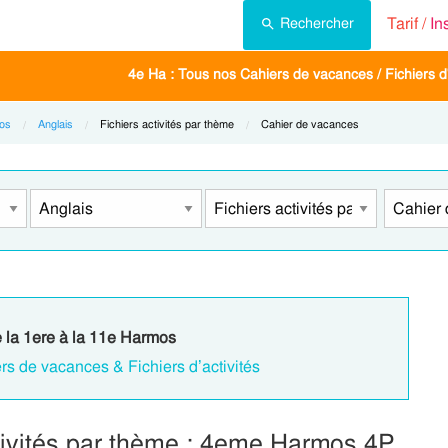
Tarif /
In
Rechercher
4e Ha : Tous nos Cahiers de vacances / Fichiers d'
os
Anglais
Current:
Fichiers activités par thème
Current:
Cahier de vacances
e la 1ere à la 11e Harmos
rs de vacances & Fichiers d’activités
tivités par thème : 4eme Harmos 4P