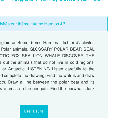
ctivités par thème : 4eme Harmos 4P
nglais en 4eme, 5eme Harmos – fichier d’activités
e : Polar animals. GLOSSARY POLAR BEAR SEAL
CTIC FOX SEA LION WHALE DISCOVER THE
ut the animals that do not live in cold regions,
ic or Antarctic. LISTENING Listen carefully to the
and complete the drawing: Find the walrus and draw
ooth. Draw a line between the polar bear and its
aw a cross on the penguin. Find the narwhal’s tusk
Lire la suite