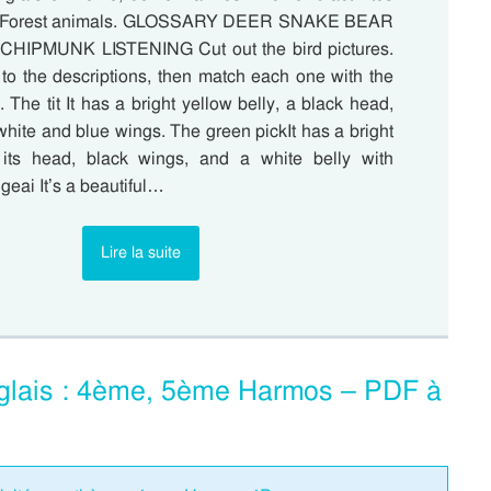
 : Forest animals. GLOSSARY DEER SNAKE BEAR
HIPMUNK LISTENING Cut out the bird pictures.
 to the descriptions, then match each one with the
. The tit It has a bright yellow belly, a black head,
hite and blue wings. The green pickIt has a bright
 its head, black wings, and a white belly with
geai It’s a beautiful…
Lire la suite
Anglais : 4ème, 5ème Harmos – PDF à