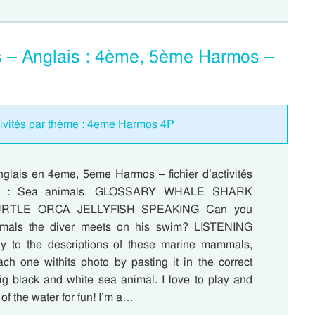
és – Anglais : 4ème, 5ème Harmos –
ctivités par thème : 4eme Harmos 4P
nglais en 4eme, 5eme Harmos – fichier d’activités
me : Sea animals. GLOSSARY WHALE SHARK
RTLE ORCA JELLYFISH SPEAKING Can you
mals the diver meets on his swim? LISTENING
lly to the descriptions of these marine mammals,
ch one withits photo by pasting it in the correct
big black and white sea animal. I love to play and
of the water for fun! I’m a…