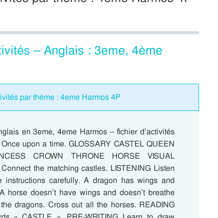
tivités – Anglais : 3eme, 4ème
ctivités par thème : 4eme Harmos 4P
nglais en 3eme, 4eme Harmos – fichier d’activités
e : Once upon a time. GLOSSARY CASTEL QUEEN
INCESS CROWN THRONE HORSE VISUAL
Connect the matching castles. LISTENING Listen
e instructions carefully. A dragon has wings and
. A horse doesn’t have wings and doesn’t breathe
all the dragons. Cross out all the horses. READING
ords « CASTLE ». PRE-WRITING Learn to draw