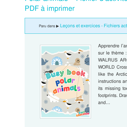
PDF à imprimer
Leçons et exercices - Fichiers a
Paru dans ▶
Apprendre l’a
sur le thèm
WALRUS AR
WORLD Cross o
like the Arct
instructions 
its missing t
footprints. Dr
and…