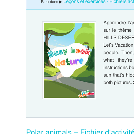
Leçons et exercices - Fichiers a
Paru dans ▶
Apprendre l’a
sur le thèm
HILLS DESE
Let’s Vacation 
people. Then,
what they’r
instructions b
sun that’s hi
both pictures.
Polar animals – Fichier d’activ