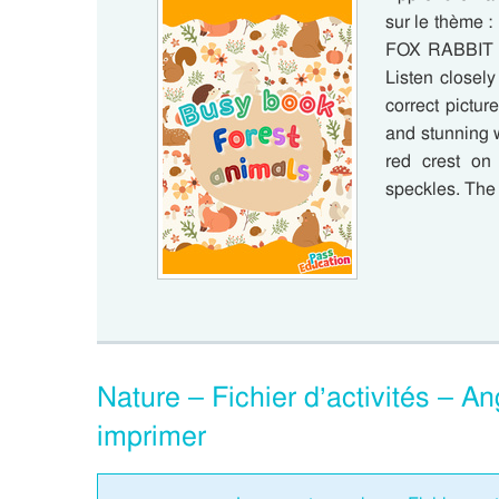
sur le thème
FOX RABBIT C
Listen closely
correct picture
and stunning w
red crest on
speckles. The 
Nature – Fichier d’activités – 
imprimer