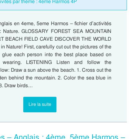
ctivités par thème : 4eme Harmos 4P
nglais en 4eme, 5eme Harmos – fichier d’activités
e : Nature. GLOSSARY FOREST SEA MOUNTAIN
RT BEACH FIELD CAVE DISCOVER THE WORLD
in Nature! First, carefully cut out the pictures of the
 glue each person into the best place based on
e wearing. LISTENING Listen and follow the
elow: Draw a sun above the beach. 1. Cross out the
dden behind the mountain. 2. Color the sea blue in
 3. Draw birds…
Lire la suite
ités – Anglais : 4ème, 5ème Harmos –