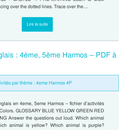
cing over the dotted lines. Trace over the…
Lire la suite
Anglais : 4ème, 5ème Harmos – PDF à
ctivités par thème : 4eme Harmos 4P
nglais en 4eme, 5eme Harmos – fichier d’activités
e : Colors. GLOSSARY BLUE YELLOW GREEN RED
G Answer the questions out loud. Which animal
ich animal is yellow? Which animal is purple?