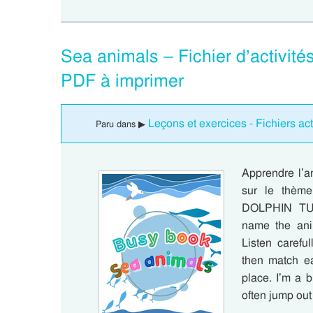
Sea animals – Fichier d’activit
PDF à imprimer
Leçons et exercices - Fichiers a
Paru dans ▶
Apprendre l’a
sur le thè
DOLPHIN TU
name the ani
Listen carefu
then match ea
place. I’m a 
often jump out 