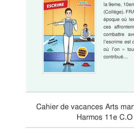
la 9eme, 10e
(Collège). FRA
époque où les
ces affronte
combattre av
l’escrime est 
où l’on « to
contribué…
Cahier de vacances Arts mar
Harmos 11e C.O 