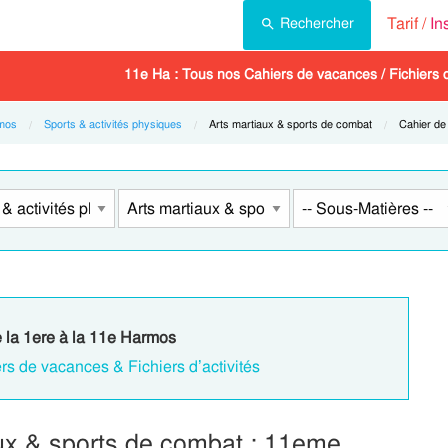
Tarif /
In
Rechercher
11e Ha : Tous nos Cahiers de vacances / Fichiers d'
mos
Sports & activités physiques
Current:
Arts martiaux & sports de combat
Current:
Cahier de
e la 1ere à la 11e Harmos
rs de vacances & Fichiers d’activités
ux & sports de combat : 11eme