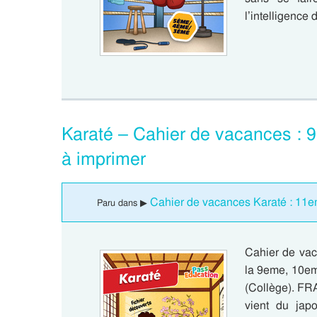
l’intelligenc
Karaté – Cahier de vacances 
à imprimer
Cahier de vacances Karaté : 11
Paru dans ▶
Cahier de vaca
la 9eme, 10e
(Collège). FRA
vient du japo