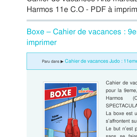
Harmos 11e C.O - PDF à imprim
Boxe – Cahier de vacances : 
imprimer
Cahier de vacances Judo : 11e
Paru dans ▶
Cahier de vac
pour la 9em
Harmos (
SPECTACULAIR
La boxe est u
s’affrontent s
Le but n’est 
sans se fair