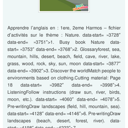
Apprendre l’anglais en : 1ere, 2eme Harmos – fichier
d’activités sur le thème : Nature. data-start= »3728″
data-end= »3751″>1. Busy book Nature data-
start= »3753″ data-end= »3768″>2. Glossaryforest, sea,
mountain, hills, desert, beach, field, cave, river, lake,
grass, wood, rock, sky, sun, moon data-start= »3877″
data-end= »3902″>3. Discover the worldMatch people to
environments based on clothing.Cutting material: Page
18 data-start= »3982″ data-end= »3998″>4.
ListeningFollow instructions (draw sun, river, birds,
moon, etc.). data-start= »4060″ data-end= »4078″>5.
Pre-writingDraw landscapes (field, hill, mountain, sea).
data-start= »4128″ data-end= »4146″>6. Pre-writingDraw
landscapes (beach, desert, forest, river). data-
start= »4198″ data-end= »4223″>7….