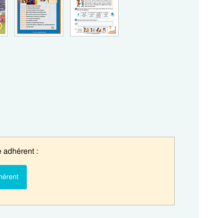
 adhérent :
hérent