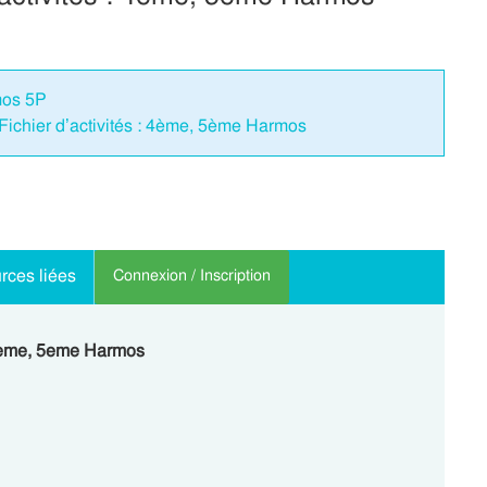
mos 5P
Fichier d’activités : 4ème, 5ème Harmos
rces liées
Connexion / Inscription
: 4eme, 5eme Harmos