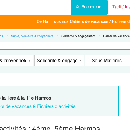
Tarif /
In
Rechercher
5e Ha : Tous nos Cahiers de vacances / Fichiers d'
os
Santé, bien-être & citoyenneté
Current:
Solidarité & engagement
Current:
Cahier de vacance
e la 1ere à la 11e Harmos
rs de vacances & Fichiers d’activités
d’activités : 4ème, 5ème Harmos –