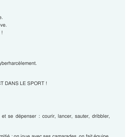
e.
ive.
 !
 cyberharcèlement.
 DANS LE SPORT !
t se dépenser : courir, lancer, sauter, dribbler,
itié : on joue avec ses camarades, on fait équipe,