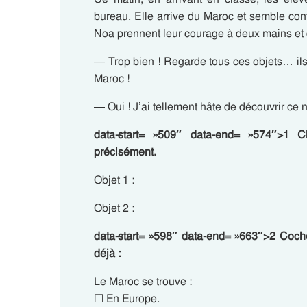
bureau. Elle arrive du Maroc et semble co
Noa prennent leur courage à deux mains et d
— Trop bien ! Regarde tous ces objets… il
Maroc !
— Oui ! J’ai tellement hâte de découvrir ce
data-start= »509″ data-end= »574″>1 Ch
précisément.
Objet 1 :
Objet 2 :
data-start= »598″ data-end= »663″>2 Coch
déjà :
Le Maroc se trouve :
☐ En Europe.