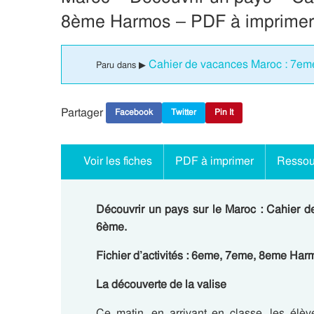
8ème Harmos – PDF à imprimer
Cahier de vacances Maroc : 7e
Paru dans ▶
Partager
Facebook
Twitter
Pin It
Voir les fiches
PDF à imprimer
Ressou
Découvrir un pays sur le Maroc : Cahier
6ème.
Fichier d’activités : 6eme, 7eme, 8eme Har
La découverte de la valise
Ce matin, en arrivant en classe, les élè