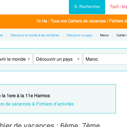
Tarif /
In
Rechercher
7e Ha : Tous nos Cahiers de vacances / Fichiers d'
os
Découvrir le monde & les territoires
Découvrir un pays
Current:
Maroc
Current
Cahier
e la 1ere à la 11e Harmos
rs de vacances & Fichiers d’activités
hier de vacances : 6ème, 7ème,