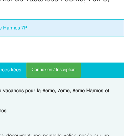
me Harmos 7P
rces liées
Connexion / Inscription
 de vacances pour la 6eme, 7eme, 8eme Harmos et
mos
ves découvrent une nouvelle valise posée sur un