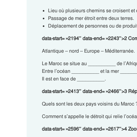
Lieu où plusieurs chemins se croisent et
Passage de mer étroit entre deux terres.
Déplacement de personnes ou de produit
data-start= »2194″ data-end= »2243″>2 Comp
Atlantique – nord – Europe – Méditerranée.
Le Maroc se situe au __________ de l’Afriq
Entre l’océan __________ et la mer _____
Il est en face de __________.
data-start= »2413″ data-end= »2466″>3 Rép
Quels sont les deux pays voisins du Maroc 
Comment s’appelle le détroit qui relie l’océ
data-start= »2596″ data-end= »2617″>4 Zoo