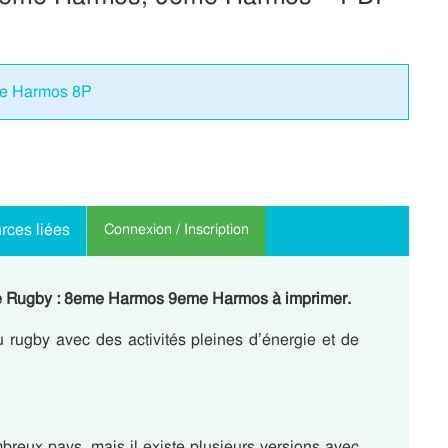
me Harmos 8P
rces liées
Connexion / Inscription
r le Rugby : 8eme Harmos 9eme Harmos à imprimer.
du rugby avec des activités pleines d’énergie et de
breux pays, mais il existe plusieurs versions avec