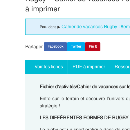
à imprimer
Cahier de vacances Rugby : 8e
Paru dans ▶
Partager
Facebook
Twitter
Pin It
Voir les fiches
PDF à imprimer
Ressou
Fichier d’activités/Cahier de vacances su
Entre sur le terrain et découvre l’univers 
stratégie !
LES DIFFÉRENTES FORMES DE RUGBY
Le rugby est un sport pratiqué dans de nom