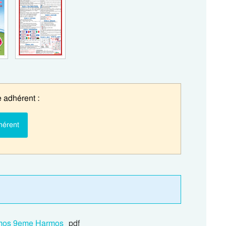
 adhérent :
hérent
armos 9eme Harmos
pdf