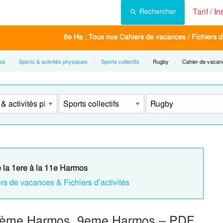
Tarif /
In
Rechercher
8e Ha : Tous nos Cahiers de vacances / Fichiers d'
os
Sports & activités physiques
Sports collectifs
Current:
Rugby
Current:
Cahier de vacan
e la 1ere à la 11e Harmos
rs de vacances & Fichiers d’activités
 8ème Harmos, 9eme Harmos – PDF