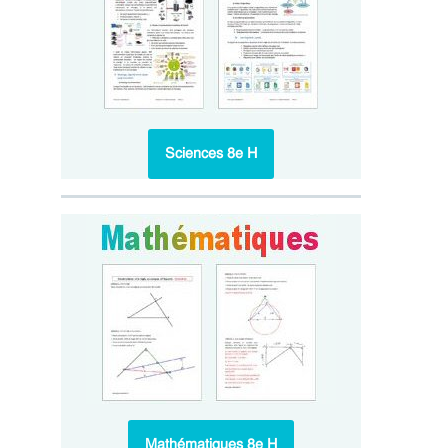
Sciences 8e H
Mathématiques 8e H