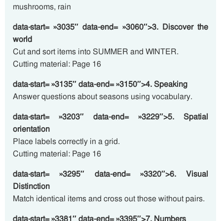
mushrooms, rain
data-start= »3035″ data-end= »3060″>3. Discover the
world
Cut and sort items into SUMMER and WINTER.
Cutting material: Page 16
data-start= »3135″ data-end= »3150″>4. Speaking
Answer questions about seasons using vocabulary.
data-start= »3203″ data-end= »3229″>5. Spatial
orientation
Place labels correctly in a grid.
Cutting material: Page 16
data-start= »3295″ data-end= »3320″>6. Visual
Distinction
Match identical items and cross out those without pairs.
data-start= »3381″ data-end= »3395″>7. Numbers