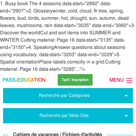
1. Busy book The 4 seasons data-start="2892" data-
end="2907">2. Glossarywinter, cold, cloud, fir tree, spring,
flowers, bud, birds, summer, hot, drought, sun, autumn, dead
leaves, mushrooms, rain data-start="3035" data-end="3060">3.
Discover the worldCut and sort items into SUMMER and
WINTER.Cutting material: Page 16 data-start="3135" data-
end="3150">4. SpeakingAnswer questions about seasons
using vocabulary. data-start="3203" data-end="3229">5.
Spatial orientationPlace labels correctly in a grid.Cutting
material: Page 16 data-start="3295"..."/>
PASS
-EDU
CA
TION
MENU
Tarif / Inscription
Recherche par Catégories
Recherche par Mots-Clés
Cahiers de vacances / Fichiers d'activités