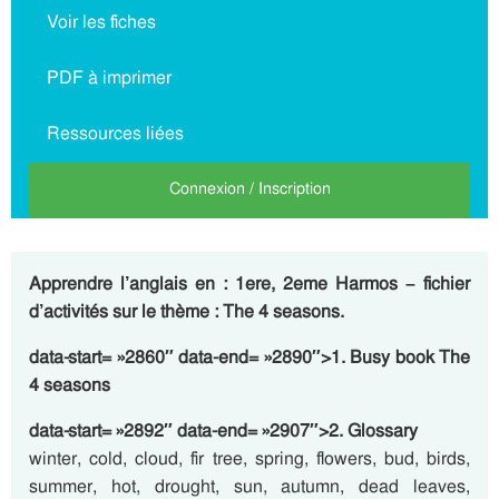
Voir les fiches
PDF à imprimer
Ressources liées
Connexion / Inscription
Apprendre l’anglais en : 1ere, 2eme Harmos – fichier
d’activités sur le thème : The 4 seasons.
data-start= »2860″ data-end= »2890″>1. Busy book The
4 seasons
data-start= »2892″ data-end= »2907″>2. Glossary
winter, cold, cloud, fir tree, spring, flowers, bud, birds,
summer, hot, drought, sun, autumn, dead leaves,