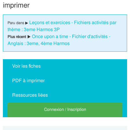
imprimer
Leçons et exercices - Fichiers activités par
Paru dans ▶
thème : 3eme Harmos 3P
Once upon a time - Fichier d'activités -
Plus récent ▶
Anglais : 3eme, 4ème Harmos
Voir les fiches
PDF à imprimer
Ressources liées
Connexion / Inscription