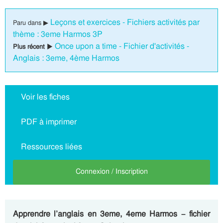
Leçons et exercices - Fichiers activités par
Paru dans ▶
thème : 3eme Harmos 3P
Once upon a time - Fichier d'activités -
Plus récent ▶
Anglais : 3eme, 4ème Harmos
Voir les fiches
PDF à imprimer
Ressources liées
Connexion / Inscription
Apprendre l’anglais en 3eme, 4eme Harmos – fichier