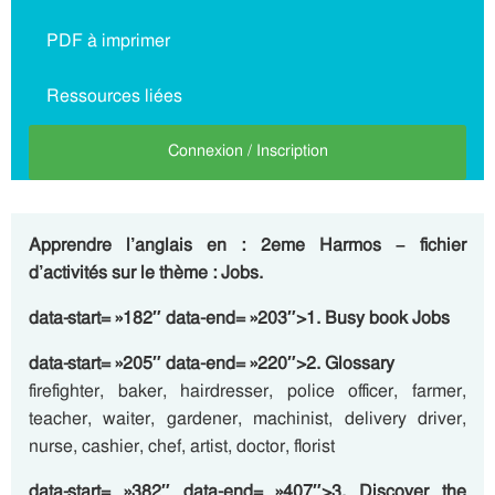
PDF à imprimer
Ressources liées
Connexion / Inscription
Apprendre l’anglais en : 2eme Harmos – fichier
d’activités sur le thème : Jobs.
data-start= »182″ data-end= »203″>1. Busy book Jobs
data-start= »205″ data-end= »220″>2. Glossary
firefighter, baker, hairdresser, police officer, farmer,
teacher, waiter, gardener, machinist, delivery driver,
nurse, cashier, chef, artist, doctor, florist
data-start= »382″ data-end= »407″>3. Discover the