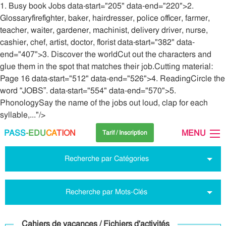
1. Busy book Jobs data-start="205" data-end="220">2.
Glossaryfirefighter, baker, hairdresser, police officer, farmer,
teacher, waiter, gardener, machinist, delivery driver, nurse,
cashier, chef, artist, doctor, florist data-start="382" data-
end="407">3. Discover the worldCut out the characters and
glue them in the spot that matches their job.Cutting material:
Page 16 data-start="512" data-end="526">4. ReadingCircle the
word “JOBS”. data-start="554" data-end="570">5.
PhonologySay the name of the jobs out loud, clap for each
syllable,..."/>
PASS
-EDU
CA
TION
MENU
Tarif / Inscription
Recherche par Catégories
Recherche par Mots-Clés
Cahiers de vacances / Fichiers d'activités