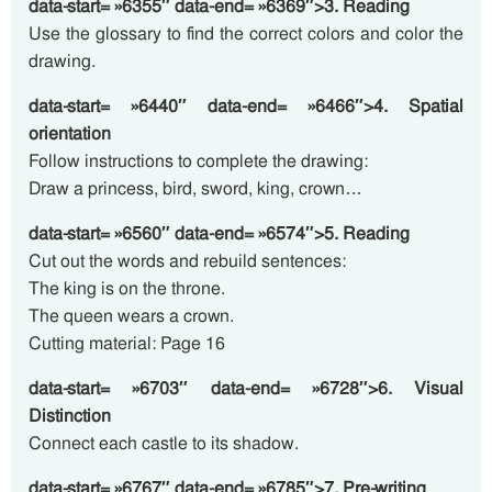
data-start= »6355″ data-end= »6369″>3. Reading
Use the glossary to find the correct colors and color the
drawing.
data-start= »6440″ data-end= »6466″>4. Spatial
orientation
Follow instructions to complete the drawing:
Draw a princess, bird, sword, king, crown…
data-start= »6560″ data-end= »6574″>5. Reading
Cut out the words and rebuild sentences:
The king is on the throne.
The queen wears a crown.
Cutting material: Page 16
data-start= »6703″ data-end= »6728″>6. Visual
Distinction
Connect each castle to its shadow.
data-start= »6767″ data-end= »6785″>7. Pre-writing