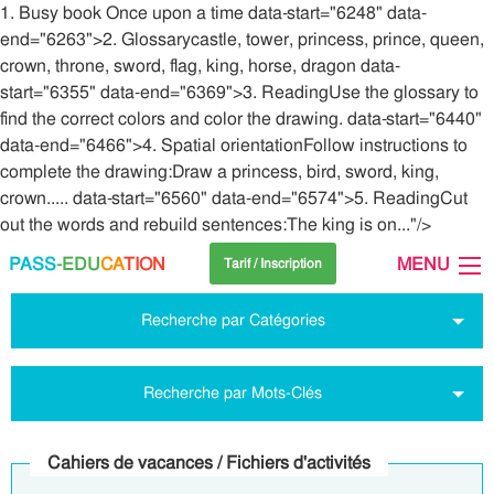
1. Busy book Once upon a time data-start="6248" data-
end="6263">2. Glossarycastle, tower, princess, prince, queen,
crown, throne, sword, flag, king, horse, dragon data-
start="6355" data-end="6369">3. ReadingUse the glossary to
find the correct colors and color the drawing. data-start="6440"
data-end="6466">4. Spatial orientationFollow instructions to
complete the drawing:Draw a princess, bird, sword, king,
crown..... data-start="6560" data-end="6574">5. ReadingCut
out the words and rebuild sentences:The king is on..."/>
PASS
-EDU
CA
TION
MENU
Tarif / Inscription
Recherche par Catégories
Recherche par Mots-Clés
Cahiers de vacances / Fichiers d'activités