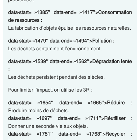
data-start= »1385″ data-end= »1417″>Consommation
de ressources :
La fabrication d’objets épuise les ressources naturelles.
data-start= »1479″ data-end= »1494″>Pollution :
Les déchets contaminent l’environnement.
data-start= »1539″ data-end= »1562″>Dégradation lente
:
Les déchets persistent pendant des siècles.
Pour limiter l’impact, on utilise les 3R :
data-start= »1654″ data-end= »1665″>Réduire
:
Produire moins de déchets.
data-start= »1697″ data-end= »1711″>Réutiliser
:
Donner une seconde vie aux objets.
data-start= »1751″ data-end= »1763″>Recycler
: