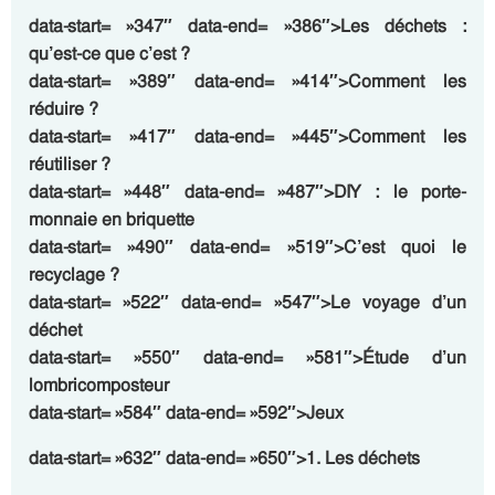
data-start= »347″ data-end= »386″>Les déchets :
qu’est-ce que c’est ?
data-start= »389″ data-end= »414″>Comment les
réduire ?
data-start= »417″ data-end= »445″>Comment les
réutiliser ?
data-start= »448″ data-end= »487″>DIY : le porte-
monnaie en briquette
data-start= »490″ data-end= »519″>C’est quoi le
recyclage ?
data-start= »522″ data-end= »547″>Le voyage d’un
déchet
data-start= »550″ data-end= »581″>Étude d’un
lombricomposteur
data-start= »584″ data-end= »592″>Jeux
data-start= »632″ data-end= »650″>1. Les déchets