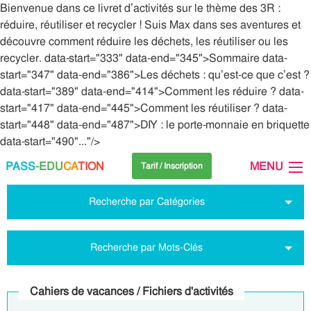
Bienvenue dans ce livret d’activités sur le thème des 3R :
réduire, réutiliser et recycler ! Suis Max dans ses aventures et
découvre comment réduire les déchets, les réutiliser ou les
recycler. data-start="333" data-end="345">Sommaire data-
start="347" data-end="386">Les déchets : qu’est-ce que c’est ?
data-start="389" data-end="414">Comment les réduire ? data-
start="417" data-end="445">Comment les réutiliser ? data-
start="448" data-end="487">DIY : le porte-monnaie en briquette
data-start="490"..."/>
PASS
-EDU
CA
TION
MENU
Tarif / Inscription
Recherche par Catégories
Recherche par Mots-Clés
Cahiers de vacances / Fichiers d'activités