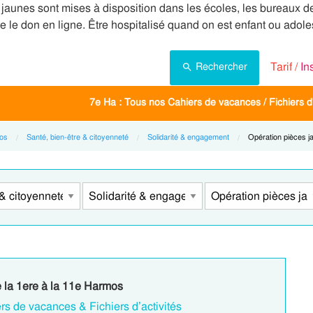
es sont mises à disposition dans les écoles, les bureaux de 
le don en ligne. Être hospitalisé quand on est enfant ou adole
Tarif /
In
Rechercher
7e Ha : Tous nos Cahiers de vacances / Fichiers d'
os
Santé, bien-être & citoyenneté
Solidarité & engagement
Current:
Opération pièces j
e la 1ere à la 11e Harmos
rs de vacances & Fichiers d’activités