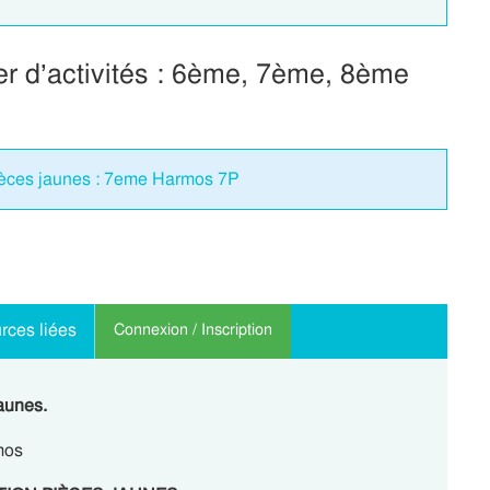
er d’activités : 6ème, 7ème, 8ème
ièces jaunes : 7eme Harmos 7P
rces liées
Connexion / Inscription
aunes.
mos