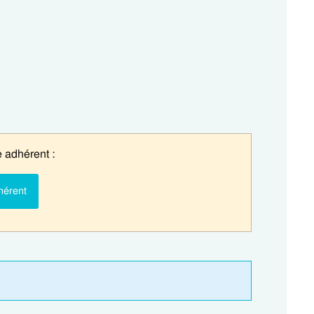
 adhérent :
hérent